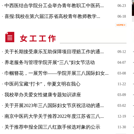
中西医结合学院分工会举办青年教职工中医药...
・
06-23
喜报:我校在第六届江苏省高校青年教师教学...
・
06-18
关于长期接受康乐互助保障项目理赔工作的通...
・
09-12
养老服务与管理学院开展“三八”妇女节活动
・
04-07
巾帼簪花，一展芳华——学院开展三八国际妇女...
・
03-08
中医药宝藏“打卡”，华夏文明在我心
・
11-22
我校举办关爱女性健康专题知识讲座
・
03-09
关于开展2023年三八国际妇女节庆祝活动的通...
・
03-02
南京中医药大学关于推荐2022年度江苏省三八...
・
12-19
关于推荐申报全国三八红旗手候选对象的公示
・
11-30