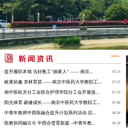
提升履职本领 当好教工“娘家人” —— 南京...
・
07-23
岐黄拾趣 杏林育苗 ——南京中医药大学教职工...
・
07-23
南中医机关分工会联合护理学院分工会开展急...
・
07-10
阳光体育 砺健成长——南京中医药大学教职工...
・
07-08
中青年教师中西医融合提升计划系列活动 启...
・
06-26
医教协同融古今 中西合璧育新篇 --中青年教...
・
06-26