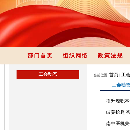
部门首页
组织网络
政策法规
工会动态
首页
工
当前位置:
工会动
提升履职本领
・
岐黄拾趣 
・
南中医机关
・