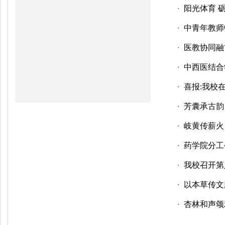
阳光体育 
・
中青年教师
・
医教协同融古
・
中西医结合
・
喜报:我校
・
芳囊承古韵
・
岐黄传薪火
・
药学院分工
・
我校召开第
・
以本草传文
・
杏林和声颂
・