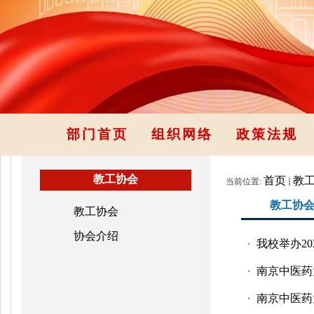
部门首页
组织网络
政策法规
教工协会
首页
教
当前位置:
教工协
教工协会
协会介绍
我校举办2
・
南京中医药
・
南京中医药
・